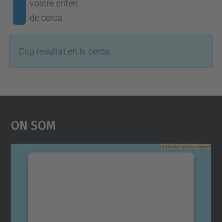
vostre criteri
de cerca
Cap resultat en la cerca.
On Som
Necessitem el vostre
consentiment per carregar el
servei Google Maps!
Utilitzem un servei de tercers per incrustar
contingut del mapa que pugui recollir dades