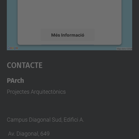
sobre la vostra activitat. Reviseu-ne els
detalls i accepteu el servei per veure el
mapa.
Més Informació
Accepta
Contacte
powered by
Usercentrics Consent
Management Platform
PArch
Projectes Arquitectònics
Campus Diagonal Sud, Edifici A.
Av. Diagonal, 649