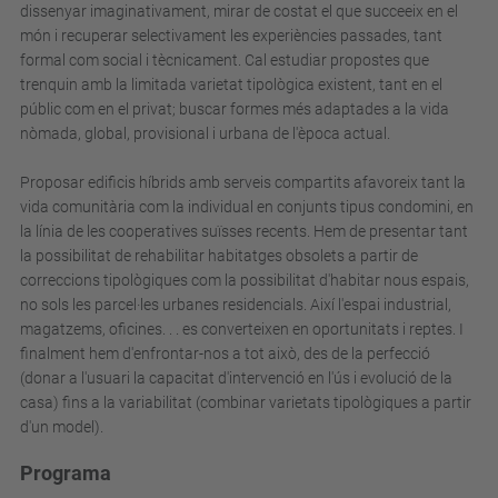
dissenyar imaginativament, mirar de costat el que succeeix en el
món i recuperar selectivament les experiències passades, tant
formal com social i tècnicament. Cal estudiar propostes que
trenquin amb la limitada varietat tipològica existent, tant en el
públic com en el privat; buscar formes més adaptades a la vida
nòmada, global, provisional i urbana de l'època actual.
Proposar edificis híbrids amb serveis compartits afavoreix tant la
vida comunitària com la individual en conjunts tipus condomini, en
la línia de les cooperatives suïsses recents. Hem de presentar tant
la possibilitat de rehabilitar habitatges obsolets a partir de
correccions tipològiques com la possibilitat d'habitar nous espais,
no sols les parcel·les urbanes residencials. Així l'espai industrial,
magatzems, oficines. . . es converteixen en oportunitats i reptes. I
finalment hem d'enfrontar-nos a tot això, des de la perfecció
(donar a l'usuari la capacitat d'intervenció en l'ús i evolució de la
casa) fins a la variabilitat (combinar varietats tipològiques a partir
d'un model).
Programa