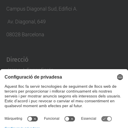
Campus Diagonal Sud, Edifici A.
Av. Diagonal, 649
08028 Barcelona
Direcció
Jaime J. Ferrer Forés
director.pa@upc.edu
tlf. 93 401 63 88
Formulari de contacte