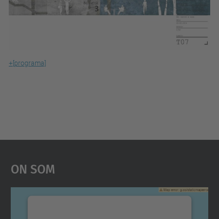
+[programa]
On Som
Necessitem el vostre