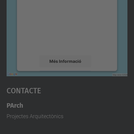
consentiment per carregar el
servei Google Maps!
Utilitzem un servei de tercers per incrustar
contingut del mapa que pugui recollir dades
sobre la vostra activitat. Reviseu-ne els
detalls i accepteu el servei per veure el
mapa.
Més Informació
Accepta
Contacte
powered by
Usercentrics Consent
Management Platform
PArch
Projectes Arquitectònics