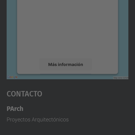
para cargar el servicio Google
Maps.
Utilizamos un servicio de terceros para
incrustar contenido de mapas que puede
recopilar datos sobre su actividad. Le
rogamos que revise los detalles y acepte el
servicio para ver este mapa.
Más información
Aceptar
Contacto
powered by
Usercentrics Consent
Management Platform
PArch
Proyectos Arquitectónicos