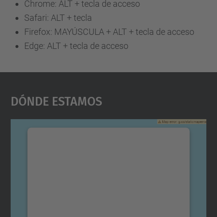
Chrome: ALT + tecla de acceso
Safari: ALT + tecla
Firefox: MAYÚSCULA + ALT + tecla de acceso
Edge: ALT + tecla de acceso
Dónde Estamos
Necesitamos su consentimiento
para cargar el servicio Google
Maps.
Utilizamos un servicio de terceros para
incrustar contenido de mapas que puede
recopilar datos sobre su actividad. Le
rogamos que revise los detalles y acepte el