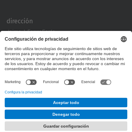
dirección
Jaime J. Ferrer Forés
director.pa@upc.edu
tlf. 93 401 63 88
Formulario de contacto
© UPC
Departamento de Proyectos Arquitectónicos
Desarrollado con