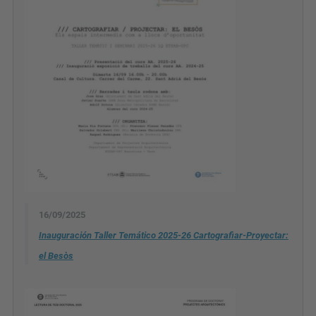
16/09/2025
Inauguración Taller Temático 2025-26 Cartografiar-Proyectar:
el Besòs