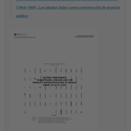
(1964-1969). Las plantas bajas como construcción de espacio
público