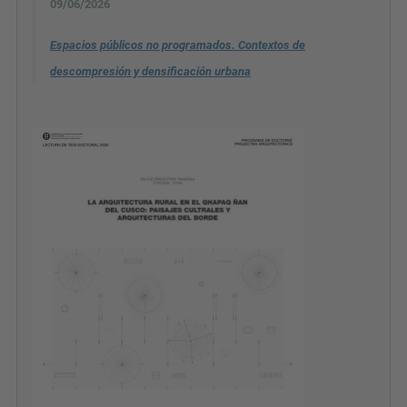
Espacios públicos no programados. Contextos de
descompresión y densificación urbana