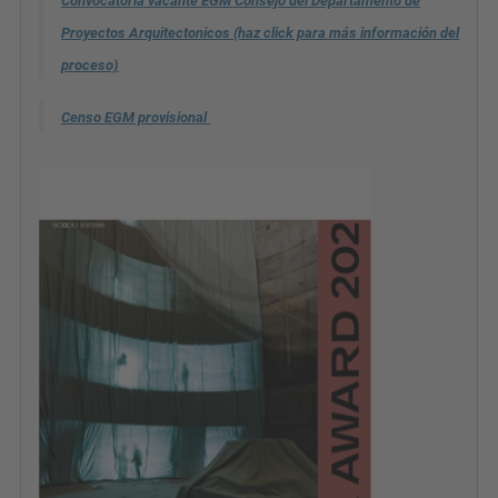
Proyectos Arquitectonicos (haz click para más información del
proceso)
Censo EGM provisional